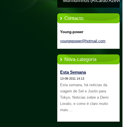
Murmurinhos (Ricardo Azevedo
Contacto
Young-power
youngepo
wer@hotm
ail.com
Nova categoria
Esta Semana
13-08-2011 14:13
Esta semana, há noticias da
viagem de Sel e Justin para
Tokyo, Noticias sobre a Demi
Lovato, e como é claro muito
mais....