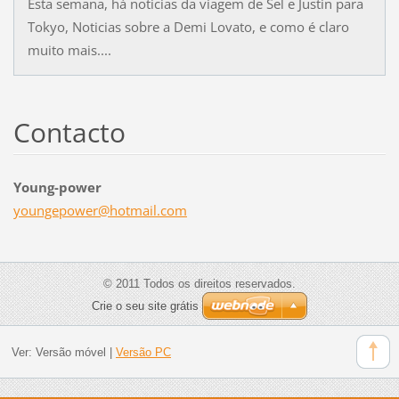
Esta semana, há noticias da viagem de Sel e Justin para
Tokyo, Noticias sobre a Demi Lovato, e como é claro
muito mais....
Contacto
Young-power
youngepo
wer@hotm
ail.com
© 2011 Todos os direitos reservados.
Crie o seu site grátis
Ver:
Versão móvel
|
Versão PC