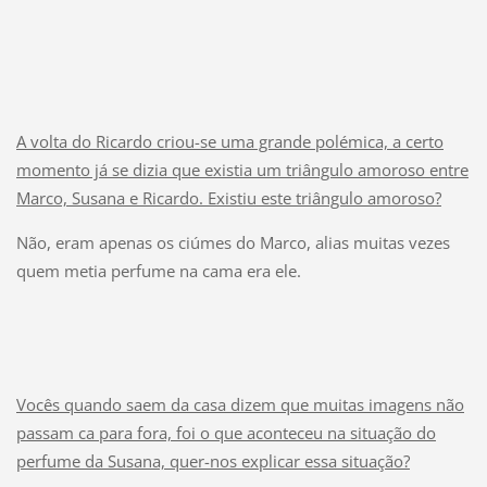
A volta do Ricardo criou-se uma grande polémica, a certo
momento já se dizia que existia um triângulo amoroso entre
Marco, Susana e Ricardo. Existiu este triângulo amoroso?
Não, eram apenas os ciúmes do Marco, alias muitas vezes
quem metia perfume na cama era ele.
Vocês quando saem da casa dizem que muitas imagens não
passam ca para fora, foi o que aconteceu na situação do
perfume da Susana, quer-nos explicar essa situação?