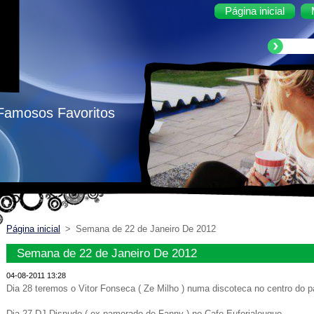
Página inicial
 Famosos Favoritos
Página inicial
>
Semana de 22 de Janeiro De 2012
Semana de 22 de Janeiro De 2012
04-08-2011 13:28
Dia 28 teremos o Vitor Fonseca ( Ze Milho ) numa discoteca no centro do p
Dia 27 DJ Disnudo ( ex-namorado de Fanny ) no Cafe Euforialougue.