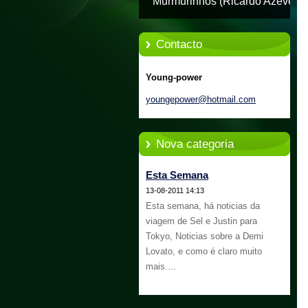
Murmurinhos (Ricardo Azevedo
Contacto
Young-power
youngepo
wer@hotm
ail.com
Nova categoria
Esta Semana
13-08-2011 14:13
Esta semana, há noticias da
viagem de Sel e Justin para
Tokyo, Noticias sobre a Demi
Lovato, e como é claro muito
mais....