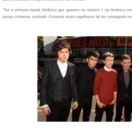
“Ser a primeira banda britânica que aparece no número 1 na América co
jamais tínhamos sonhado. Estamos muito orgulhosos de ter conseguido es