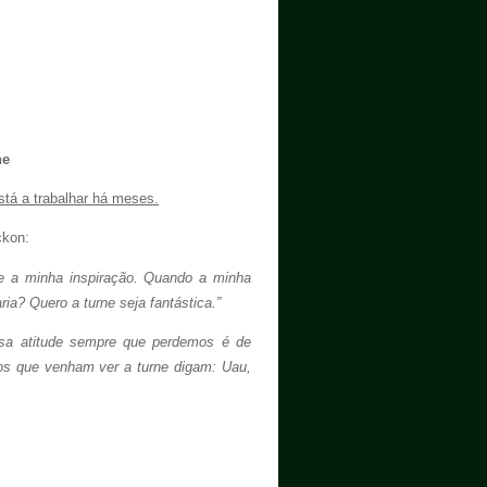
ne
stá a trabalhar há meses.
ckon:
te a minha inspiração. Quando a minha
ia? Quero a turne seja fantástica.”
ssa atitude sempre que perdemos é de
os que venham ver a turne digam: Uau,