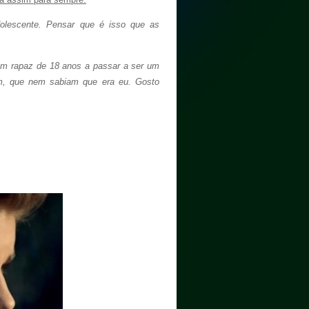
olescente. Pensar que é isso que as
m rapaz de 18 anos a passar a ser um
om, que nem sabiam que era eu. Gosto