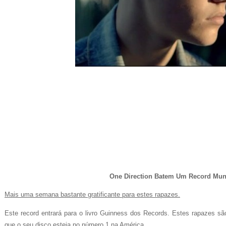
One Direction Batem Um Record Mun
Mais uma semana bastante gratificante para estes rapazes.
Este record entrará para o livro Guinness dos Records. Estes rapazes são
que o seu disco esteja no número 1 na América.