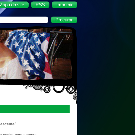
Mapa do site
RSS
Imprimir
lescente”
ja assim para sempre.