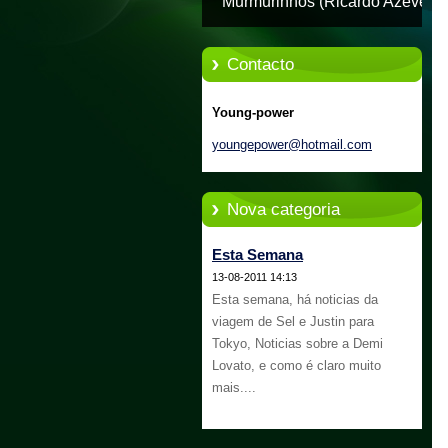
Murmurinhos (Ricardo Azevedo
Contacto
Young-power
youngepo
wer@hotm
ail.com
Nova categoria
Esta Semana
13-08-2011 14:13
Esta semana, há noticias da
viagem de Sel e Justin para
Tokyo, Noticias sobre a Demi
Lovato, e como é claro muito
mais....