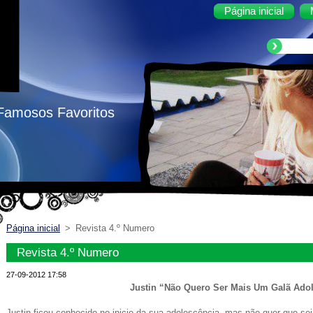
Página inicial
 Famosos Favoritos
Página inicial
>
Revista 4.º Numero
Revista 4.º Numero
27-09-2012 17:58
Justin “Não Quero Ser Mais Um Galã Ado
Justin ficou conhecido no inicio da sua adolescência, mas não quer que se