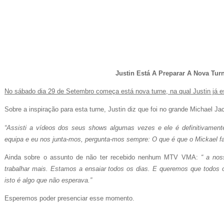
Justin Está A Preparar A Nova Tur
No sábado dia 29 de Setembro começa está nova turne, na qual Justin já e
Sobre a inspiração para esta turne, Justin diz que foi no grande Michael Ja
“Assisti a vídeos dos seus shows algumas vezes e ele é definitivamen
equipa e eu nos junta-mos, pergunta-mos sempre: O que é que o Mickael far
Ainda sobre o assunto de não ter recebido nenhum MTV VMA:
“ a no
trabalhar mais. Estamos a ensaiar todos os dias. E queremos que todos 
isto é algo que não esperava.”
Esperemos poder presenciar esse momento.