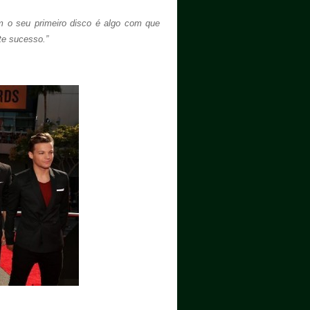
m o seu primeiro disco é algo com que
te sucesso.”