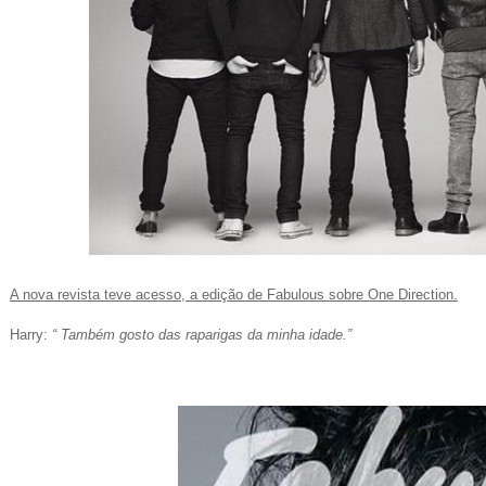
A nova revista teve acesso, a edição de Fabulous sobre One Direction.
Harry:
“ Também gosto das raparigas da minha idade.”